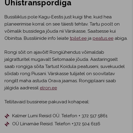
Ühistranspordiga
Bussiliiklus pole Kagu-Eestis just kuigi tihe, kuid hea
planeerimise korral on see täiesti tehtav. Tartu poolt on
võimalik bussidega jõuda nii Värskasse, Saatsesse kui
Obinitsa. Bussiliinide info leiate
tpilet.ee
ja
peatus.ee
abiga.
Rongi sõit on ajavõit! Rongiühendus võimaldab
jalgratturitel mugavalt Setomaale jõuda. Aastaringselt
saab rongiga sõita Tartust Koidula peatuseni, suvekuudel
sõidab rong Piusani. Värskasse tulijatel on soovitatav
rongilt maha astuda Orava jaamas. Rongiplaani saab
jälgida aadressil
elron.ee
Tellitavaid bussireise pakuvad kohapeal:
Kalmer Lumi Reisid OÜ. Telefon + 372 517 5861
OÜ Liinamäe Reisid. Telefon +372 504 6116