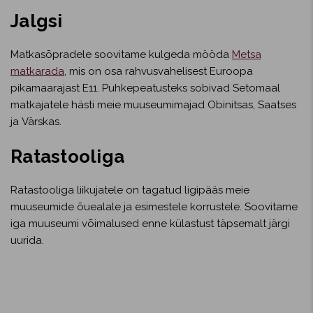
Jalgsi
Matkasõpradele soovitame kulgeda mööda
Metsa
matkarada
, mis on osa rahvusvahelisest Euroopa
pikamaarajast E11. Puhkepeatusteks sobivad Setomaal
matkajatele hästi meie muuseumimajad Obinitsas, Saatses
ja Värskas.
Ratastooliga
Ratastooliga liikujatele on tagatud ligipääs meie
muuseumide õuealale ja esimestele korrustele. Soovitame
iga muuseumi võimalused enne külastust täpsemalt järgi
uurida.