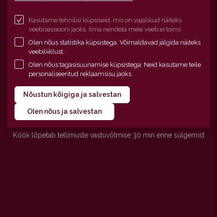
Pikk 56, Värska, 64001
Kasutame tehnilisi küpsiseid, mis on vajalikud näiteks
+372 505 4673
veebisessiooni jaoks. Ilma nendeta meie veeb ei toimi.
Olen nõus statistika küpsistega. Võimaldavad jälgida näiteks
57°56’35”N 27°39’3”E
veebiliiklust.
Olen nõus tagasisuunamise küpsistega. Neid kasutame teile

Avatud
personaliseeritud reklaamsisu jaoks.
E - L 11 - 17
Nõustun kõigiga ja salvestan
P suletud
Olen nõus ja salvestan
Köök lõpetab tellimuste vastuvõtmise 30 min enne sulgemist