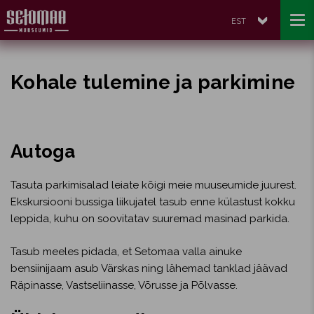
EST
Kohale tulemine ja parkimine
Autoga
Tasuta parkimisalad leiate kõigi meie muuseumide juurest.
Ekskursiooni bussiga liikujatel tasub enne külastust kokku
leppida, kuhu on soovitatav suuremad masinad parkida.
Tasub meeles pidada, et Setomaa valla ainuke
bensiinijaam asub Värskas ning lähemad tanklad jäävad
Räpinasse, Vastseliinasse, Võrusse ja Põlvasse.