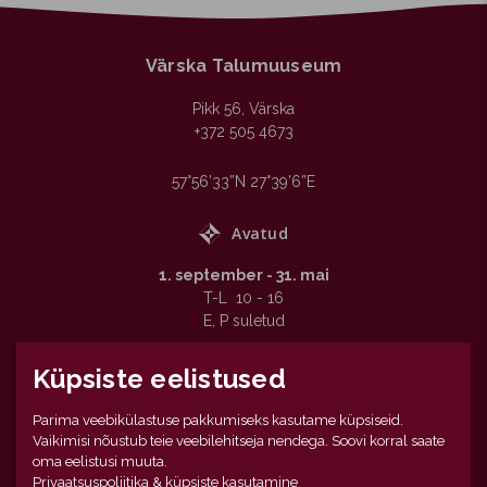
Värska Talumuuseum
Pikk 56, Värska
+372 505 4673
57°56’33”N 27°39’6”E

Avatud
1. september - 31. mai
T-L 10 - 16
E, P suletud
1. juuni - 31. august
Küpsiste eelistused
T–L 10 – 18
E, P 10 - 16
Parima veebikülastuse pakkumiseks kasutame küpsiseid.
Vaikimisi nõustub teie veebilehitseja nendega. Soovi korral saate
oma eelistusi muuta.
Privaatsuspoliitika & küpsiste kasutamine
Seto Tsäimaja