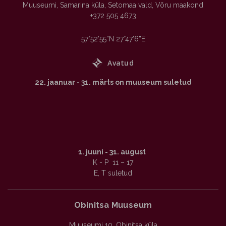
Muuseumi, Samarina küla, Setomaa vald, Võru maakond
+372 505 4673
57°52’55”N 27°47’6”E

Avatud
22. jaanuar - 31. märts on muuseum suletud
1. juuni - 31. august
K - P 11 – 17
E, T suletud
Obinitsa Muuseum
Muuseumi 10, Obinitsa küla