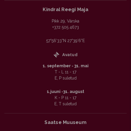
Kindral Reegi Maja
Pikk 29, Värska
+372 505 4673
57°56’33”N 27°39’6”E

Avatud
1. september - 31. mai
T - L 11 - 17
E, P suletud
1.juuni -31. august
K - P 11 - 17
E, T suletud
Saatse Muuseum