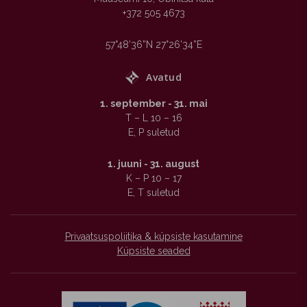
+372 505 4673
57°48’36”N 27°26’34”E

Avatud
1. september - 31. mai
T – L 10 – 16
E, P suletud
1. juuni - 31. august
K – P 10 – 17
E, T suletud
Privaatsuspoliitika & küpsiste kasutamine
Küpsiste seaded